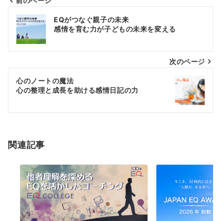
前のページ
投
EQがつなぐ親子の未来
感情を育む力が子どもの未来を変える
稿
ナ
次のページ
ビ
心のノートの魔法
ゲ
心の整理と成長を助ける感情日記の力
ー
シ
関連記事
ョ
ン