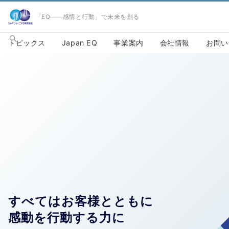
「EQ――感情と行動」で未来を創る
トピックス
Japan EQ
事業案内
会社情報
お問い
すべてはお客様とともに
感動を行動する力に