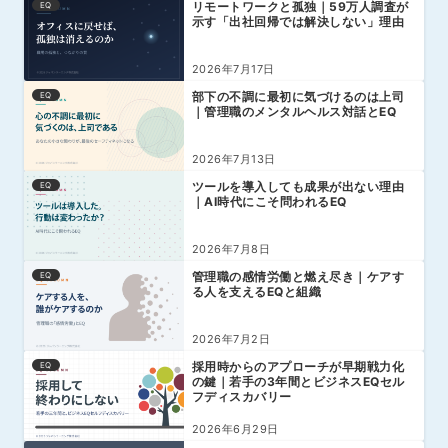
リモートワークと孤独｜59万人調査が
EQ
示す「出社回帰では解決しない」理由
2026年7月17日
部下の不調に最初に気づけるのは上司
EQ
｜管理職のメンタルヘルス対話とEQ
2026年7月13日
ツールを導入しても成果が出ない理由
EQ
｜AI時代にこそ問われるEQ
2026年7月8日
管理職の感情労働と燃え尽き｜ケアす
EQ
る人を支えるEQと組織
2026年7月2日
採用時からのアプローチが早期戦力化
EQ
の鍵｜若手の3年間とビジネスEQセル
フディスカバリー
2026年6月29日