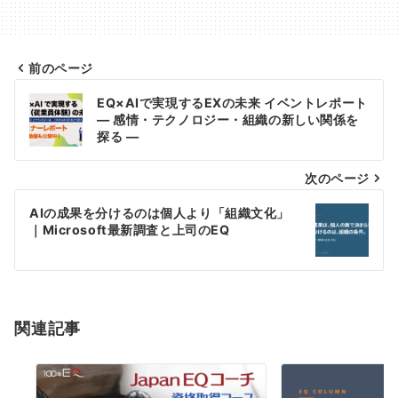
前のページ
投
EQ×AIで実現するEXの未来 イベントレポート
― 感情・テクノロジー・組織の新しい関係を
稿
探る ―
ナ
次のページ
ビ
AIの成果を分けるのは個人より「組織文化」
ゲ
｜Microsoft最新調査と上司のEQ
ー
シ
関連記事
ョ
ン