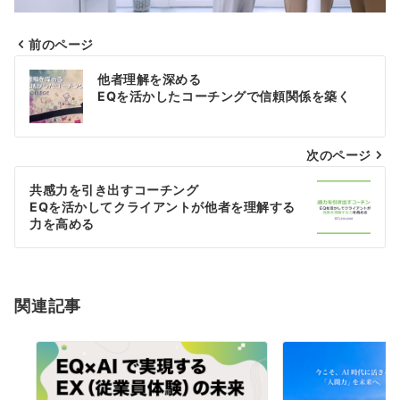
前のページ
投
他者理解を深める
EQを活かしたコーチングで信頼関係を築く
稿
ナ
次のページ
ビ
共感力を引き出すコーチング
ゲ
EQを活かしてクライアントが他者を理解する
力を高める
ー
シ
関連記事
ョ
ン