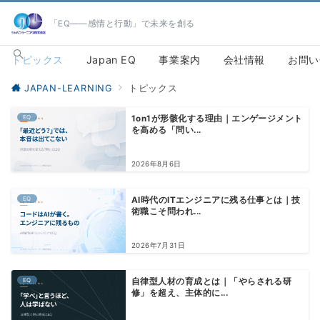
「EQ――感情と行動」で未来を創る
トピックス
Japan EQ
事業案内
会社情報
お問い
JAPAN-LEARNING
トピックス
EQ
1on1が形骸化する理由｜エンゲージメント
を高める「問い...
2026年8月6日
EQ
AI時代のITエンジニアに残る仕事とは｜技
術職こそ問われ...
2026年7月31日
EQ
自律型人材の育成とは｜「やらされる研
修」を超え、主体的に...